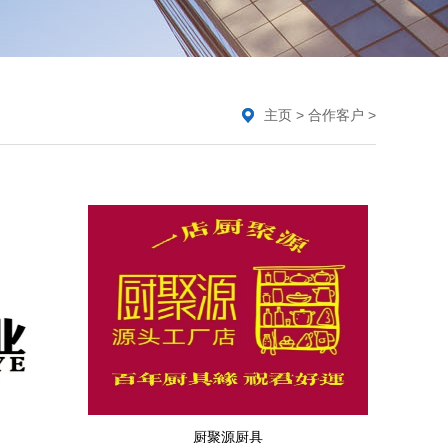
主页
>
合作客户
>
厨聚源厨具