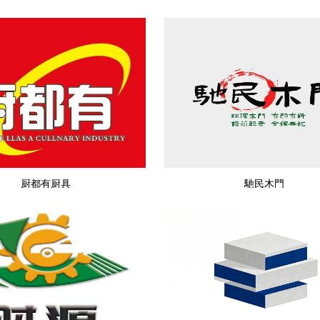
厨都有厨具
馳民木門