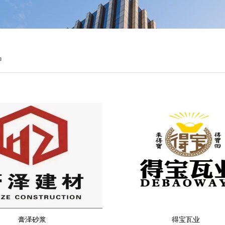
户
膏泽砂浆
得宝瓦业