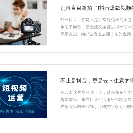
别再盲目跟拍了!抖音爆款视频
打开抖音，你是不是经常有这样的困惑
乐用了同款，甚至连文案都抄得一字不
靠亲友团。而那些看上去随手拍的视频..
不止是抖音，更是云南生意的增
在云南这片商业热土上，越来越多的实
越式增长。来自抖音生活服务的数据显示
户数同比增长27%，月均支付额同比增长.