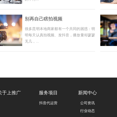
别再自己瞎拍视频
很多昆明本地商家都有一个共同的困惑：明
明每天认真拍视频、发抖音，播放量却寥寥
无几，...
关于上推广
服务项目
新闻中心
抖音代运营
公司资讯
行业动态